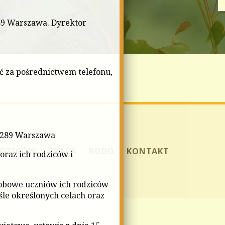
289 Warszawa. Dyrektor
ć za pośrednictwem telefonu,
3-289 Warszawa
ODZICÓW
PRACA
RODO
KONTAKT
raz ich rodziców i
bowe uczniów ich rodziców
ciśle określonych celach oraz