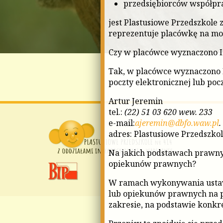
przedsiębiorców współpr
jest Plastusiowe Przedszkole 
reprezentuje placówkę na mo
Czy w placówce wyznaczono 
Tak, w placówce wyznaczono 
poczty elektronicznej lub pocz
Artur Jeremin
tel.:
(22) 51 03 620 wew. 233
e-mail:
ajeremin@dbfo.waw.pl
.
adres: Plastusiowe Przedszko
Na jakich podstawach prawny
opiekunów prawnych?
W ramach wykonywania ustaw
lub opiekunów prawnych na podst
zakresie, na podstawie konk