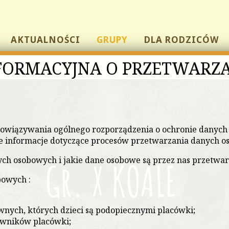
AKTUALNOŚCI
GRUPY
DLA RODZICÓW
FORMACYJNA O PRZETWARZ
owiązywania ogólnego rozporządzenia o ochronie danych 
 informacje dotyczące procesów przetwarzania danych o
ych osobowych i jakie dane osobowe są przez nas przetwa
Gr. X KOALE
owych :
nych, których dzieci są podopiecznymi placówki;
cowników placówki;