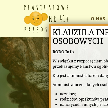
O NAS
KLAUZULA IN
OSOBOWYCH
RODO Info
W związku z rozpoczęciem ob
przekazujemy Państwu ogólne
Kto jest administratorem dan
Administratorem danych osob
uczniów;
rodziców, opiekunów praw
nauczycieli i innych pra