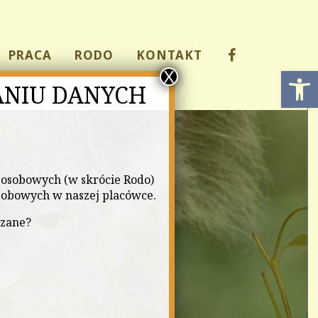
PRACA
RODO
KONTAKT
Open
X
ANIU DANYCH
osobowych (w skrócie Rodo)
sobowych w naszej placówce.
rzane?