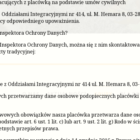
acujących z placówką na podstawie umów cywilnych
z Oddziałami Integracyjnymi nr 414, ul. M. Hemara 8, 03-
cy odpowiedniego upoważnienia.
Inspektora Ochrony Danych?
Inspektora Ochrony Danych, można się z nim skontaktowa
ty tradycyjnej:
le z Oddziałami Integracyjnymi nr 414 ul. M. Hemara 8, 0
O NAS
AKTUALNOŚCI
GRUPY
DLA R
ch przetwarzamy dane osobowe podopiecznych placówki o
owych obowiązków nasza placówka przetwarza dane oso
awie art. 6 ust. 1 lit. c) lub art. 9 ust. 2 lit. g) Rodo w ś
retnych przepisów prawa.